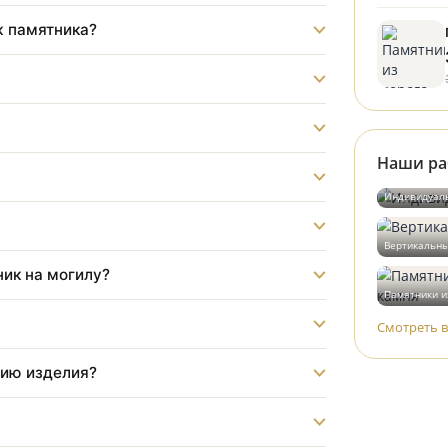
?
монтаж памятника?
?
бот?