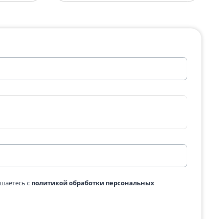
5 Коелга
Памятник МРК-4 Коелга
364 700 ₽
одробнее
Подробнее