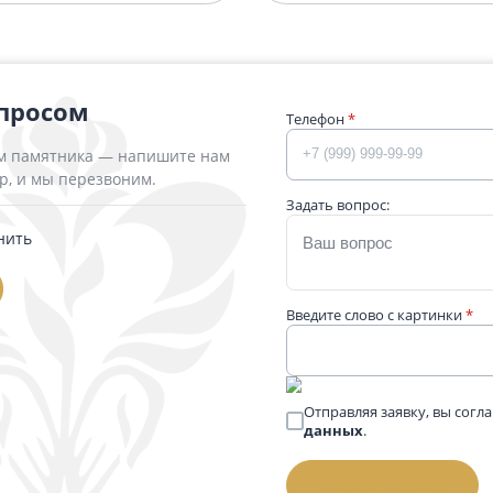
тник 1100 Блю Перл 120x60x8
Памятник МРК-
500 ₽
364 700 ₽
Подробнее
П
 вопросом
Телефон
*