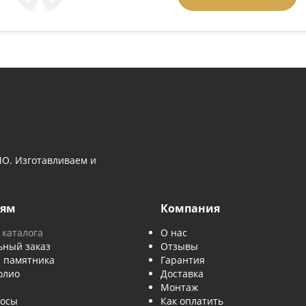
 выбором памятника — напишите нам
й номер, и мы перезвоним.
Задать вопрос:
позвонить
Введите слово 
Отправляя за
данных
.
Отправить