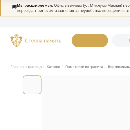
Мы расширяемся.
Офис в Беляево (ул. Миклухо-Мак
🚚
переезда, приносим извинения за неудобства: посеще
О нас
Портфолио
Гарантии
Дилерам
Статьи
Онлайн-оплата
К
Каталог
Главная страница
Каталог
Памятники из гранита
Верт