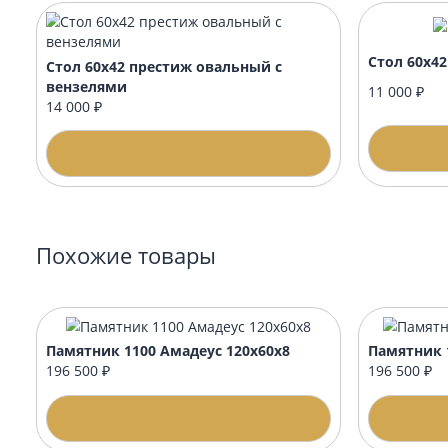
Подойдёт ли оформление к любому памят
Памятник будет с уже с гравировкой и о
Рекомендуемые товары
Стол
Стол 60х42 престиж овальный с
вензелями
11 0
14 000 ₽
Подробнее