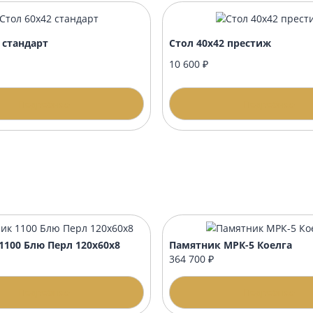
нику?
формлением?
 60х42 стандарт
Стол 40х42 пре
00 ₽
10 600 ₽
Подробнее
П