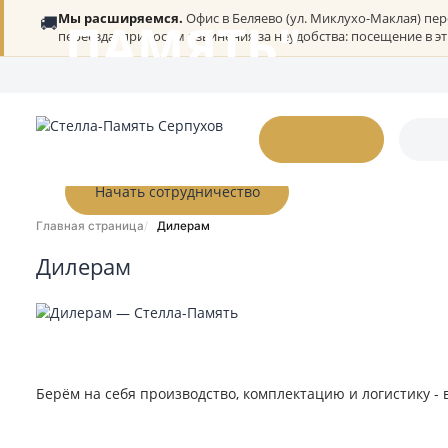
Мы расширяемся.
Офис в Беляево (ул. Миклухо-Мак
🚚
ПАМЯТЬ"
переезда, приносим извинения за неудобства: посеще
О нас
Портфолио
Гарантии
Дилерам
Статьи
Онлайн-оплата
К
Каталог
Начать сотрудничество
Главная страница
Дилерам
Дилерам
Берём на себя производство, комплектацию и логис