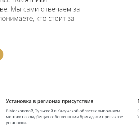
ЛЬ
В МОСКВЕ
ТИ
ия - все памятники
одстве. Мы сами отвечаем за
да понимаете, кто стоит за
я.