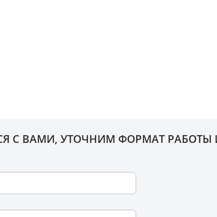
Установка в регионах присутствия
алуга и
В Московской, Тульской и Калужской областях выпо
монтаж на кладбищах собственными бригадами при 
установки.