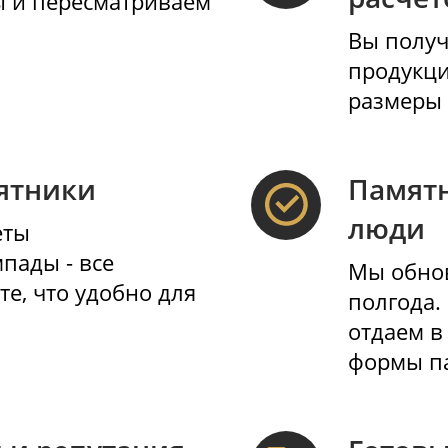
овые цены
 цены и пересматриваем
 памятники