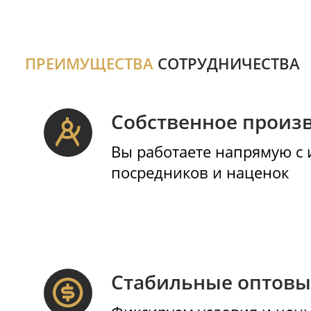
Производство
Ко
Мы изготавливаем памятники и
Пост
изделия из гранита на собственном
комп
производстве. Контролируем
цвет
геометрию, качество обработки и
соответствие размерам.
ПРЕИМУЩЕСТВА
СОТРУДНИЧЕСТ
Собственное про
Вы работаете напрямую
посредников и нацен