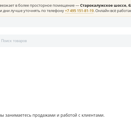
лая) переезжает в более просторное помещение —
Старокалужс
ние в эти дни лучше уточнять по телефону
+7 495 151-81-19
. Онл
онтакты
тику - вы занимаетесь продажами и работой с клиентами.