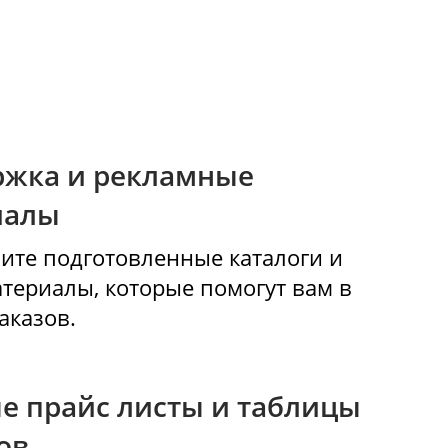
Логистика
у.
Организуем доставку по Москве,
закрывающие
области и регионам РФ. Возможна
ации и расчёты.
отгрузка через ТК или самовывоз.
Поддержка и рекламные
материалы
Вы получите подготовленные каталог