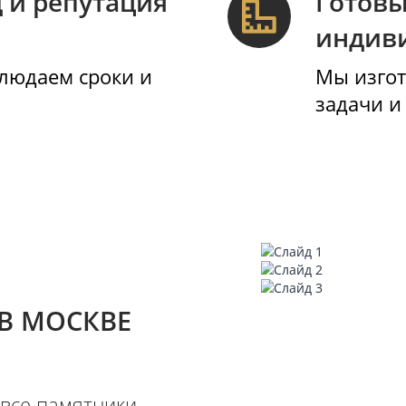
едметы
, лампады - все
месте, что удобно для
е.
енд и репутация
, соблюдаем сроки и
.