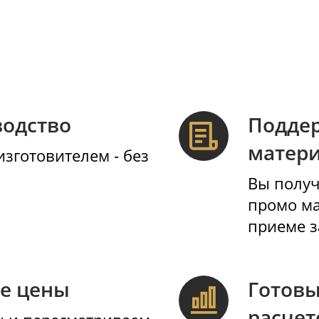
Документы и
мплектация
сопровождение
авляем изделия в нужной
Работаем по договор
лектации: стелы, подставки,
Предоставляем все 
ники, предметы благоустройства.
документы, специфик
ВА
изводство
 с изготовителем - без
ок