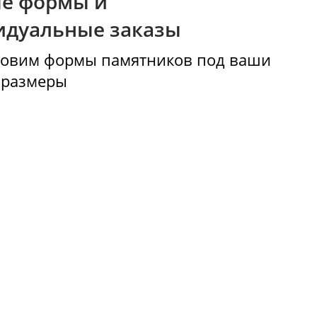
люди
Мы обновляем ассортимент форм ка
полгода. Следим за тенденциями отра
отдаем в производство новые и попу
формы памятников.
Готовые формы и
индивидуальные заказы
Мы изготовим формы памятников по
задачи и размеры