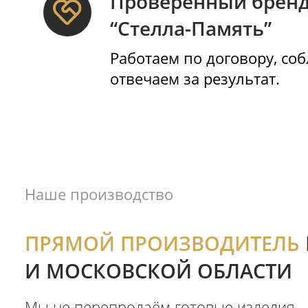
Мы изготавливаем пр
благоустройства, вазы
производство в одном 
вас при сотрудничеств
Проверенный бр
“Стелла-Память”
Работаем по договору
отвечаем за результат