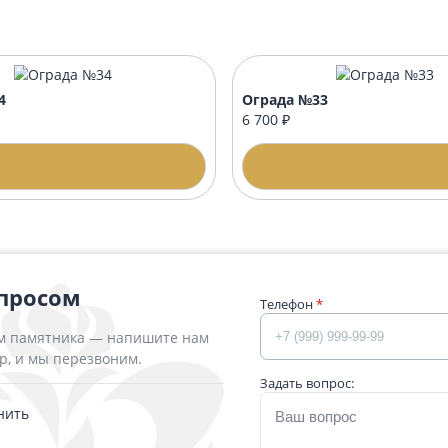
 60х42 стандарт
Стол 40х42 пре
00 ₽
10 600 ₽
Подробнее
П
да №34
Ограда №33
 ₽
6 700 ₽
Подробнее
П