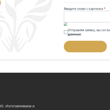
 вопросом
Телефон
*
 выбором памятника — напишите нам
й номер, и мы перезвоним.
Задать вопрос:
позвонить
Введите слово 
Отправляя за