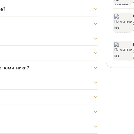
ладбище?
?
монтаж памятника?