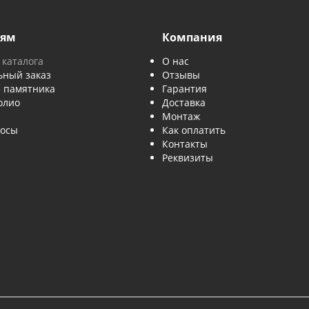
данных
.
Отправить
ове и МО. Изготавливаем и
пателям
Компания
ник из каталога
О нас