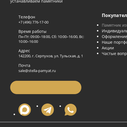
Стелла-Память
- гранитная мастерская в Серпух
устанавливаем памятники
Поку
Телефон
+7 (496) 776-17-00
Памят