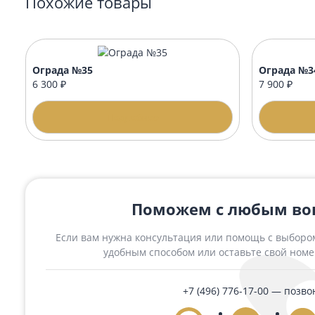
Стол
Стол 60х42 престиж овальный с
вензелями
11 0
14 000 ₽
Подробнее
Похожие товары
Ограда №35
Огра
6 300 ₽
7 900
Подробнее