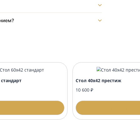
т?
?
нику?
формлением?