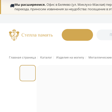
Мы расширяемся.
Офис в Беляево (ул. Миклухо-Мак
🚚
переезда, приносим извинения за неудобства: посеще
О нас
Портфолио
Гарантии
Дилерам
Статьи
Онлайн-оплата
К
Каталог
Главная страница
Каталог
Изделия на могилу
Металли