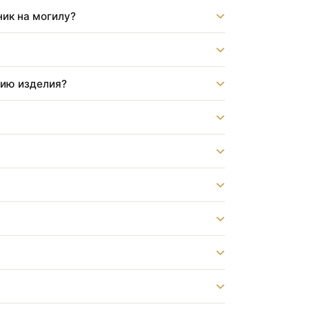
?
бот?
памятник на могилу?
струкцию изделия?
тника?