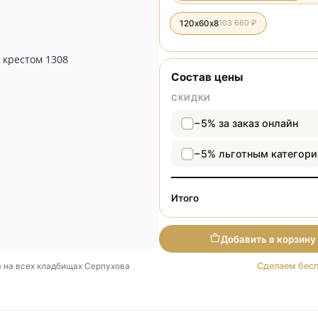
Разме
120х60х8
103 660 
Состав цены
СКИДКИ
−5% за зака
−5% льготн
Итого
Добави