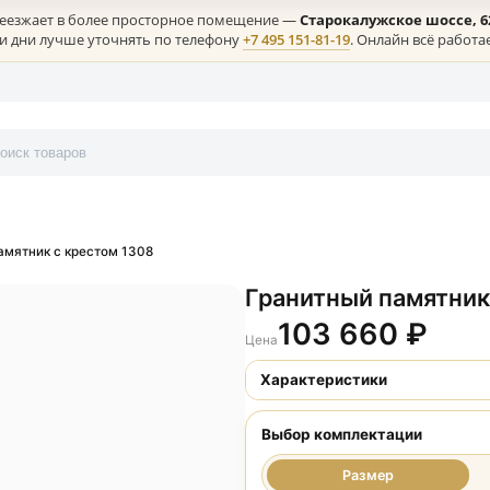
лая) переезжает в более просторное помещение —
Старокалужс
ние в эти дни лучше уточнять по телефону
+7 495 151-81-19
. Онл
онтакты
итный памятник с крестом 1308
Гранитный п
103 66
Цена
Характеристики
Выбор комплект