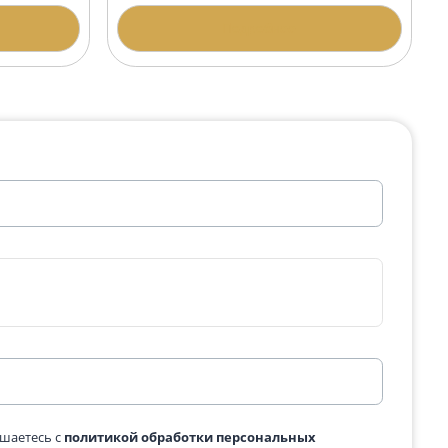
а АР-4 Дымовский
Гранитная арка АР-3 Дым
200 400 ₽
одробнее
Подробнее