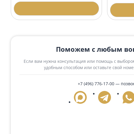
Похожие товары
Гранитная арка АР-6 Диабаз
Гран
амф
194 250 ₽
167 
Подробнее