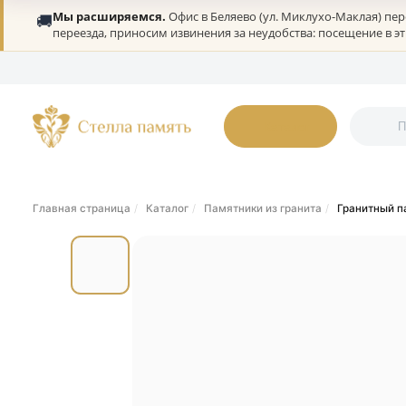
Мы расширяемся.
Офис в Беляево (ул. Миклухо-Мак
🚚
переезда, приносим извинения за неудобства: посеще
О нас
Портфолио
Гарантии
Дилерам
Статьи
Онлайн-оплата
К
Каталог
Главная страница
Каталог
Памятники из гранита
Гран