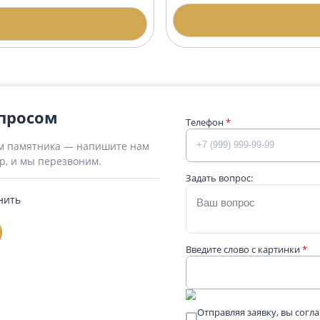
Гранитная арк
итная арка АР-5 Гранатовый
иболит
192 400 ₽
500 ₽
П
Подробнее