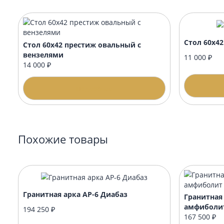
Когда лучше заказывать благоустройство
Подойдёт ли оформление к любому памят
Памятник будет с уже с гравировкой и о
Рекомендуемые товары
Стол
Стол 60х42 престиж овальный с
вензелями
11 0
14 000 ₽
Подробнее