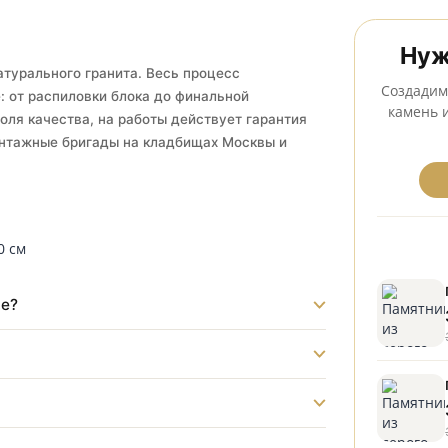
тановка на всех кладбищах Серпухова
к из натурального гранита. Весь процесс
одстве: от распиловки блока до финальной
 контроля качества, на работы действует гарантия
нные монтажные бригады на кладбищах Москвы и
ладбище?