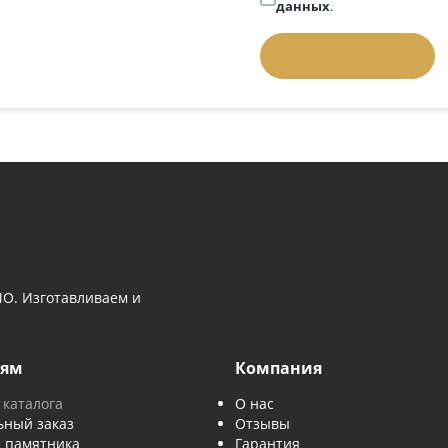
 вопросом
Телефон
*
 выбором памятника — напишите нам
й номер, и мы перезвоним.
Задать вопрос:
позвонить
Введите слово 
Отправляя за
данных
.
Отправить