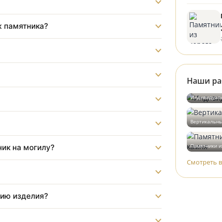
?
монтаж памятника?
?
бот?