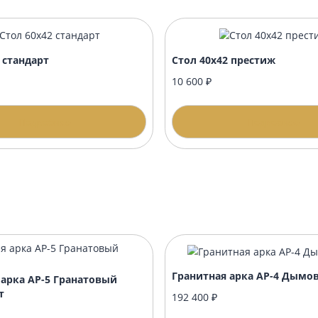
?
нику?
формлением?
 60х42 стандарт
Стол 40х42 пре
00 ₽
10 600 ₽
Подробнее
П