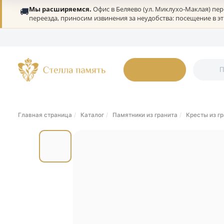
Мы расширяемся.
Офис в Беляево (ул. Миклухо-Мак
🚚
переезда, приносим извинения за неудобства: посеще
О нас
Портфолио
Гарантии
Дилерам
Статьи
Онлайн-оплата
К
Каталог
Главная страница
Каталог
Памятники из гранита
Крес