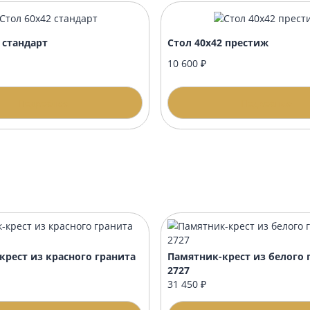
нику?
формлением?
 60х42 стандарт
Стол 40х42 пре
00 ₽
10 600 ₽
Подробнее
П