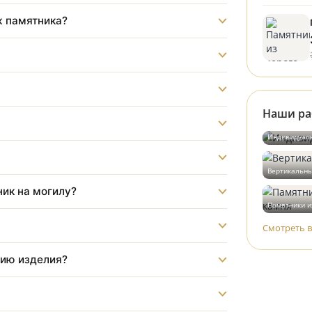
?
монтаж памятника?
?
бот?