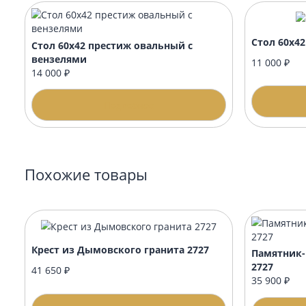
Подойдёт ли оформление к любому памят
Памятник будет с уже с гравировкой и о
Рекомендуемые товары
Стол
Стол 60х42 престиж овальный с
вензелями
11 0
14 000 ₽
Подробнее