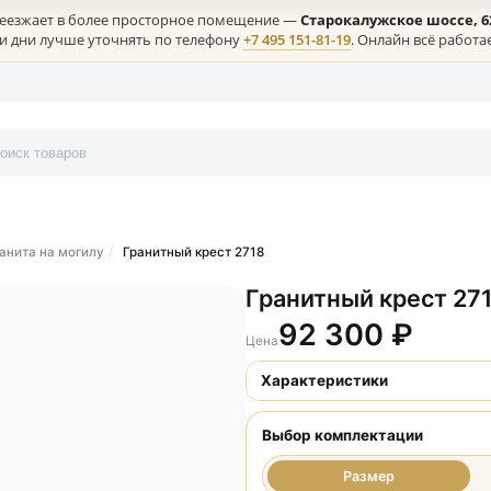
лая) переезжает в более просторное помещение —
Старокалужс
ние в эти дни лучше уточнять по телефону
+7 495 151-81-19
. Онл
онтакты
ты из гранита на могилу
Гранитный крест 2718
Гранитный к
92 300
Цена
Характеристики
Выбор комплект