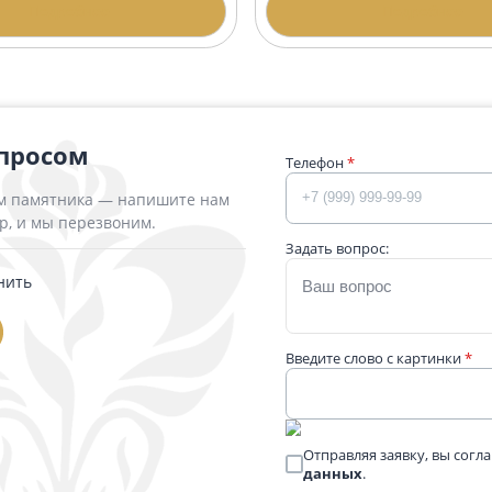
тник-крест из красного гранита
Памятник-крест
2727
00 ₽
31 450 ₽
Подробнее
П