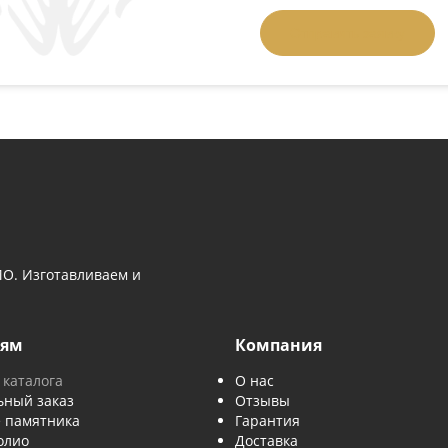
 вопросом
Телефон
*
 выбором памятника — напишите нам
й номер, и мы перезвоним.
Задать вопрос:
позвонить
Введите слово 
Отправляя за
данных
.
Отправить