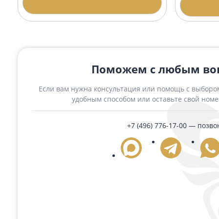
Похожие товары
Крест из Дымовского гранита 2727
Памя
2727
41 650 ₽
35 9
Подробнее