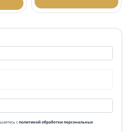
Гранитный крест 2734
 из белого гранита
137 980 ₽
Подробнее
одробнее