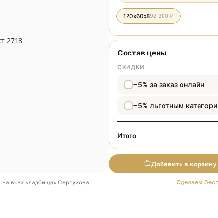
Разме
120х60х8
92 300 ₽
Состав цены
СКИДКИ
−5% за зака
−5% льготн
Итого
Добави