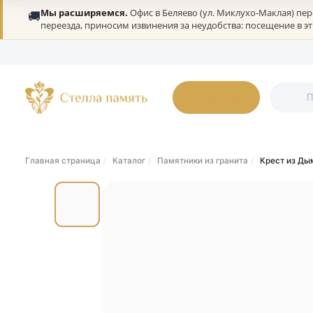
Мы расширяемся.
Офис в Беляево (ул. Миклухо-Мак
🚚
переезда, приносим извинения за неудобства: посеще
О нас
Портфолио
Гарантии
Дилерам
Статьи
Онлайн-оплата
К
Каталог
Главная страница
Каталог
Памятники из гранита
Крес