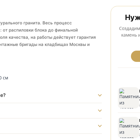
тановка на всех кладбищах Серпухова
 из натурального гранита. Весь процесс
одстве: от распиловки блока до финальной
 контроля качества, на работы действует гарантия
нные монтажные бригады на кладбищах Москвы и
ладбище?