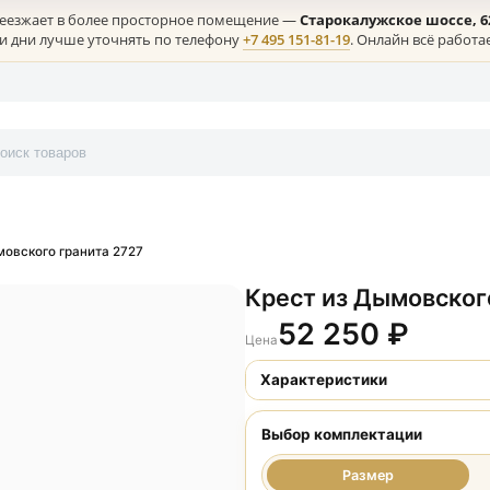
лая) переезжает в более просторное помещение —
Старокалужс
ние в эти дни лучше уточнять по телефону
+7 495 151-81-19
. Онл
онтакты
т из Дымовского гранита 2727
Крест из Ды
52 250
Цена
Характеристики
Выбор комплект