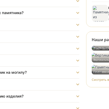
?
монтаж памятника?
?
бот?