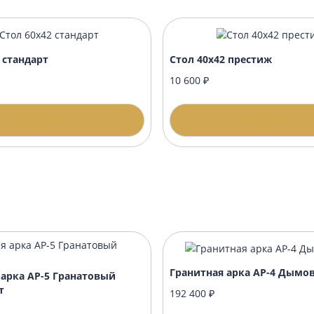
?
нику?
формлением?
 60х42 стандарт
Стол 40х42 пре
00 ₽
10 600 ₽
Подробнее
П