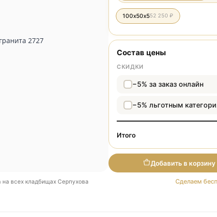
Разме
100х50х5
52 250 ₽
Состав цены
СКИДКИ
−5% за зака
−5% льготн
Итого
Добави