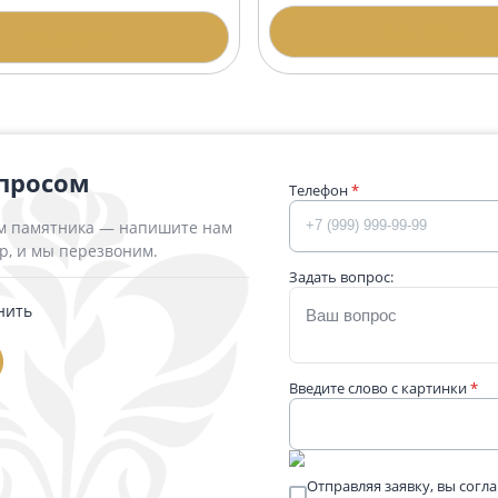
Гранитная арк
итная арка АР-5 Гранатовый
иболит
192 400 ₽
500 ₽
П
Подробнее