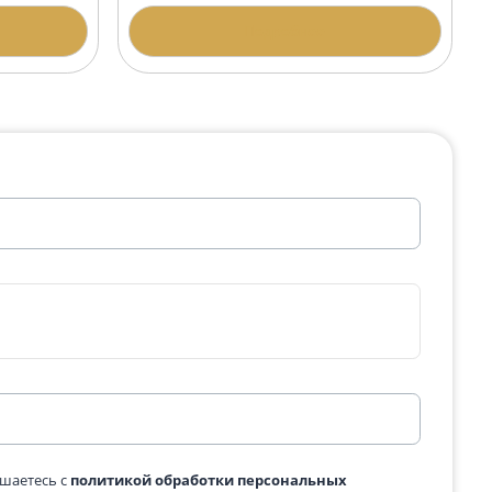
а АР-4 Дымовский
Гранитная арка АР-3 Дым
200 400 ₽
одробнее
Подробнее