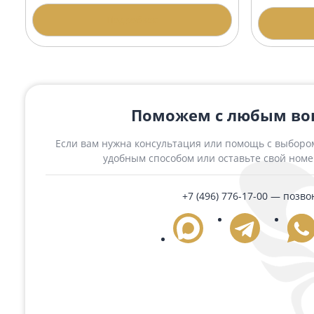
Похожие товары
Гранитная арка АР-6 Диабаз
Гран
амф
194 250 ₽
167 
Подробнее