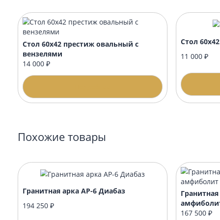
Когда лучше заказывать благоустройство
Подойдёт ли оформление к любому памят
Памятник будет с уже с гравировкой и о
Рекомендуемые товары
Стол
Стол 60х42 престиж овальный с
вензелями
11 0
14 000 ₽
Подробнее