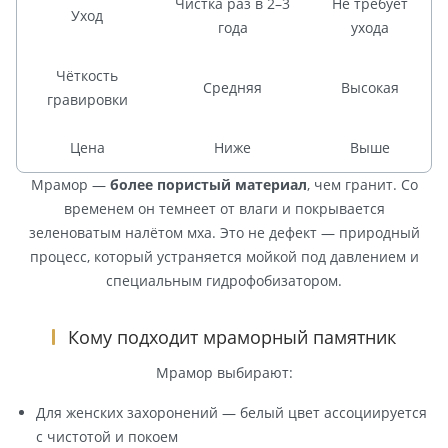
Чистка раз в 2–3
Не требует
Уход
года
ухода
Чёткость
Средняя
Высокая
гравировки
Цена
Ниже
Выше
Мрамор —
более пористый материал
, чем гранит. Со
временем он темнеет от влаги и покрывается
зеленоватым налётом мха. Это не дефект — природный
процесс, который устраняется мойкой под давлением и
специальным гидрофобизатором.
Кому подходит мраморный памятник
Мрамор выбирают:
Для женских захоронений — белый цвет ассоциируется
с чистотой и покоем