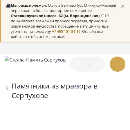
×
🚚
Мы расширяемся.
Офис в Беляево (ул. Миклухо-Маклая)
переезжает в более просторное помещение —
Старокалужское шоссе, 62 (м. Воронцовская)
. С 10
по 14 августа возможен процесс переезда, приносим
извинения за неудобства: посещение в эти дни лучше
уточнять по телефону
+7 495 151-81-19
. Онлайн всё
работает в обычном режиме.
Памятники из мрамора в
Серпухове
По возрастанию цены
Показать по:
24
32
48