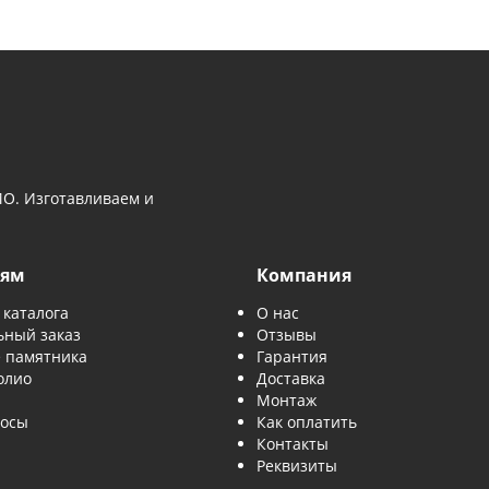
 10–15 лет — краска постепенно выгорает от солнца. Это
памятников.
ове и МО. Изготавливаем и
пателям
Компания