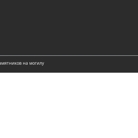
ник из каталога
О нас
идуальный заказ
Отзывы
ление памятника
Гарантия
портфолио
Доставка
Монтаж
е вопросы
Как оплатить
Контакты
Реквизиты
новка памятников на могилу