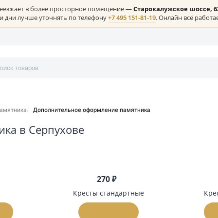
лая) переезжает в более просторное помещение —
Старокалужс
ние в эти дни лучше уточнять по телефону
+7 495 151-81-19
. Онл
онтакты
ления памятника
Дополнительное оформление памятника
ятника в Серпухове
ю цены
60 ₽
270 ₽
вечи
Кресты стандартные