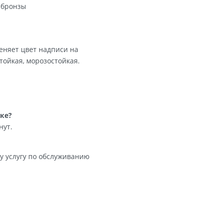
й. Наносится гравировкой или лазером
ой краской. Сохраняется 10–15 лет
ент из литой бронзы
 Золочение меняет цвет надписи на
раска термостойкая, морозостойкая.
т.
ном памятнике?
ает 30–40 минут.