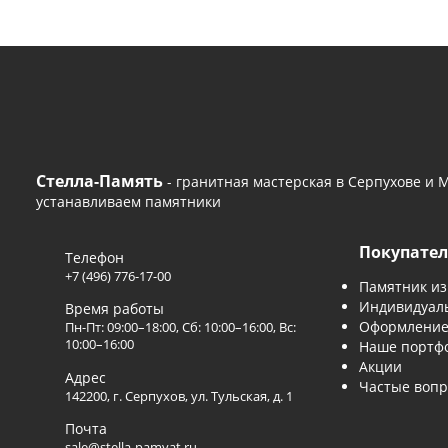
Да, примерно раз в
Стелла-Память
- гранитная мастерская в Серпух
устанавливаем памятники
Поку
Телефон