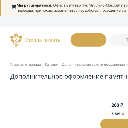
Мы расширяемся.
Офис в Беляево (ул. Миклухо-Мак
🚚
переезда, приносим извинения за неудобства: посеще
О нас
Портфолио
Гарантии
Дилерам
Статьи
Онлайн-оплата
К
Каталог
Главная страница
Каталог
Дополнительные услуги оформ
Дополнительное оформление пам
Фильтр
По возрастани
Розничная цена
2
От
До
С