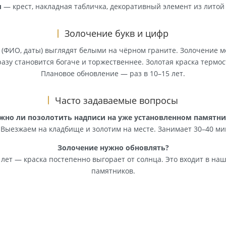
риметру
— растительный, геометрический, православны
исей
— гравированные буквы и цифры покрываются золот
амка
— обрамление портрета или всей лицевой части
ссуары
— крест, накладная табличка, декоративный элем
Золочение букв и цифр
дписи (ФИО, даты) выглядят белыми на чёрном граните.
ник сразу становится богаче и торжественнее. Золотая к
Плановое обновление — раз в 10–15 ле
Часто задаваемые вопросы
Можно ли позолотить надписи на уже установлен
Да. Выезжаем на кладбище и золотим на месте. Заним
Золочение нужно обновлять?