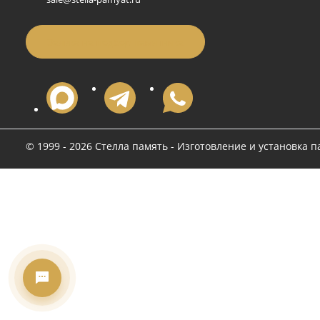
+7 (496) 776-17-00
Памят
Индив
Время работы
Оформ
Пн-Пт: 09:00–18:00, Сб: 10:00–16:00, Вс:
10:00–16:00
Наше 
Акции
Адрес
Часты
142200, г. Серпухов, ул. Тульская, д. 1
Почта
sale@stella-pamyat.ru
Заявка на подбор памятника
© 1999 - 2026 Стелла память - Изготовление и уста