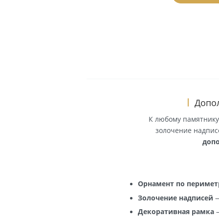
В к
Показать
К любому пам
золочение н