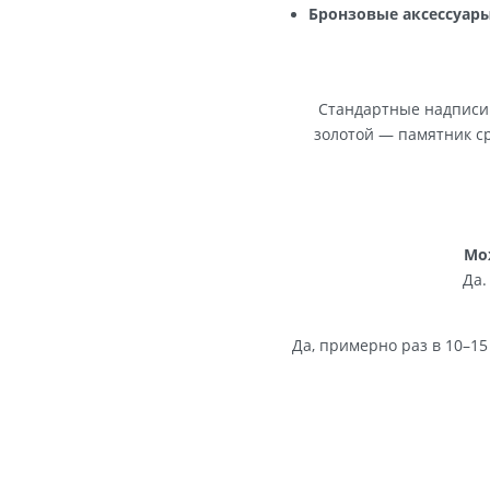
Орнамент по пе
Золочение надп
Декоративная р
Бронзовые аксе
Стандартные на
золотой — памят