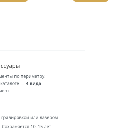
В корзину
В корзи
кор и аксессуары
ления: орнаменты по периметру,
ото. В нашем каталоге —
4 вида
0 руб.
за элемент.
ения