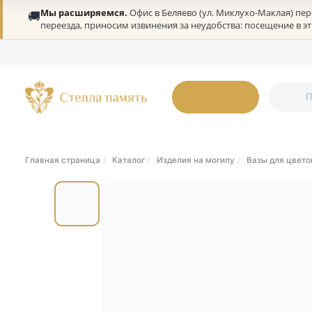
Мы расширяемся.
Офис в Беляево (ул. Миклухо-Мак
🚚
переезда, приносим извинения за неудобства: посеще
О нас
Портфолио
Гарантии
Дилерам
Статьи
Онлайн-оплата
К
Каталог
Главная страница
Каталог
Изделия на могилу
Вазы дл