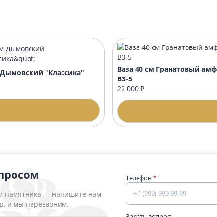
 60х42 стандарт
Стол 40х42 пре
00 ₽
10 600 ₽
Подробнее
П
Ваза 40 см Гр
 40 см Дымовский "Классика"
ВЗ-5
00 ₽