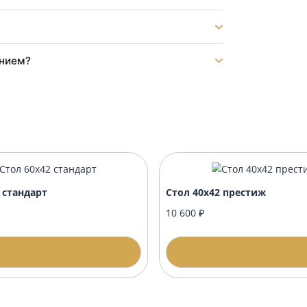
тника?
т?
?
нику?
формлением?