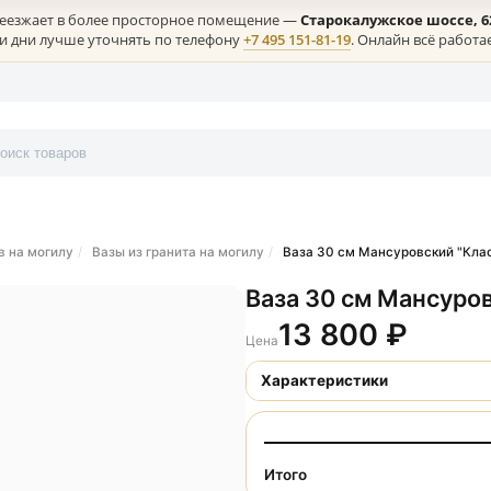
лая) переезжает в более просторное помещение —
Старокалужс
ние в эти дни лучше уточнять по телефону
+7 495 151-81-19
. Онл
онтакты
я цветов на могилу
Вазы из гранита на могилу
Ваза 30 см Манс
Ваза 30 см 
13 800
Цена
Характеристики