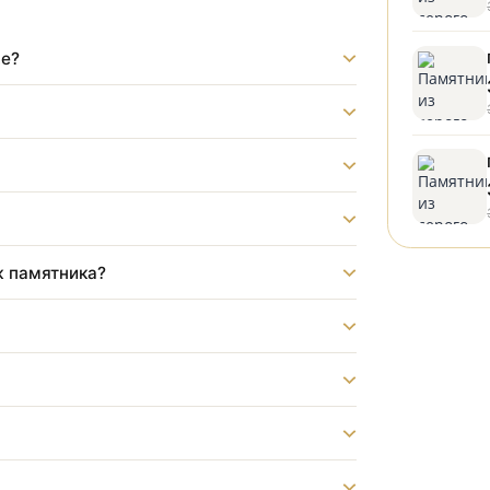
 на могилу — изготовление и установка от
енный гранит, профессиональная гравировка,
щах Москвы и Московской области. Фиксированная
ладбище?
?
монтаж памятника?