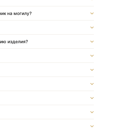
?
бот?
памятник на могилу?
струкцию изделия?