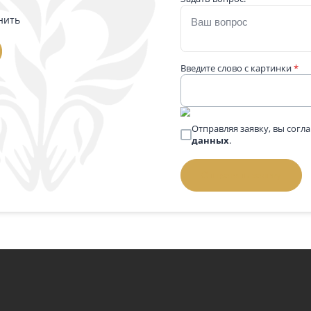
22 000 ₽
Подробнее
П
 вопросом
Телефон
*
 выбором памятника — напишите нам
й номер, и мы перезвоним.
Задать вопрос:
позвонить
Введите слово 