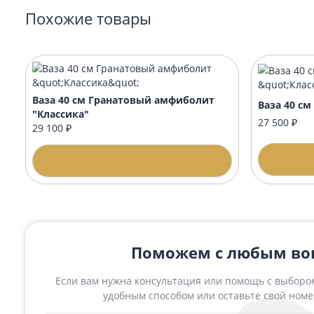
Стол
Стол 60х42 престиж овальный с
вензелями
11 0
14 000 ₽
Подробнее
Похожие товары
Ваза 40 см Гранатовый амфиболит
Ваза
"Классика"
27 5