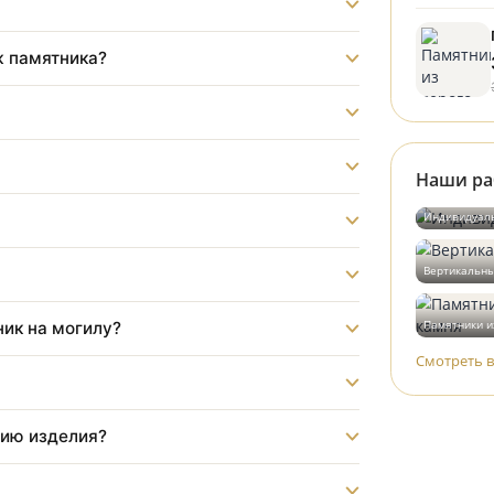
?
монтаж памятника?
?
бот?