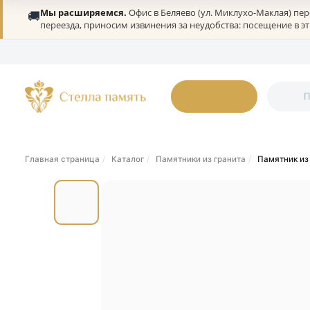
Мы расширяемся.
Офис в Беляево (ул. Миклухо-Мак
🚚
переезда, приносим извинения за неудобства: посеще
О нас
Портфолио
Гарантии
Дилерам
Статьи
Онлайн-оплата
К
Каталог
Главная страница
Каталог
Памятники из гранита
Памя