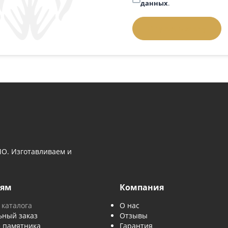
 вопросом
Телефон
*
 выбором памятника — напишите нам
й номер, и мы перезвоним.
Задать вопрос:
позвонить
Введите слово 
Отправляя за
данных
.
Отправить