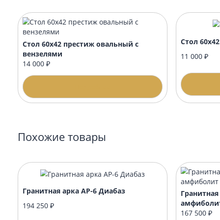
Когда лучше заказывать благоустройство
Подойдёт ли оформление к любому памят
Памятник будет с уже с гравировкой и о
Рекомендуемые товары
Стол
Стол 60х42 престиж овальный с
вензелями
11 0
14 000 ₽
Подробнее