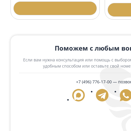
Похожие товары
Гранитная арка АР-6 Диабаз
Гран
амф
194 250 ₽
167 
Подробнее