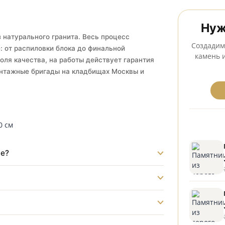
тановка на всех кладбищах Серпухова
ник из натурального гранита. Весь процесс
одстве: от распиловки блока до финальной
 контроля качества, на работы действует гарантия
нные монтажные бригады на кладбищах Москвы и
ладбище?