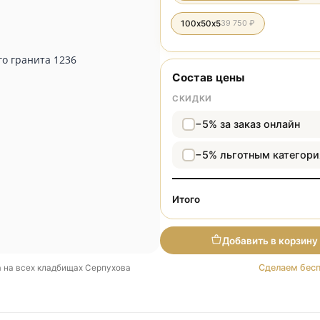
Разме
100х50х5
39 750 ₽
Состав цены
СКИДКИ
−5% за зака
−5% льготн
Итого
Добави