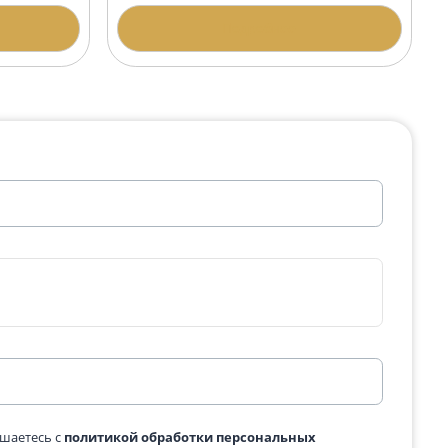
а АР-4 Дымовский
Гранитная арка АР-3 Дым
200 400 ₽
одробнее
Подробнее