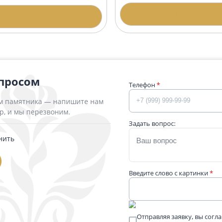
Гранитная арк
итная арка АР-5 Гранатовый
иболит
192 400 ₽
500 ₽
П
Подробнее