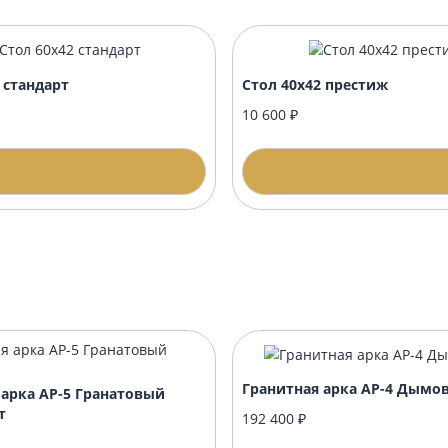
?
нику?
формлением?
 60х42 стандарт
Стол 40х42 пре
00 ₽
10 600 ₽
Подробнее
П