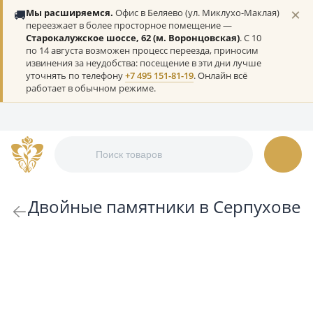
×
🚚
Мы расширяемся.
Офис в Беляево (ул. Миклухо-Маклая)
переезжает в более просторное помещение —
Старокалужское шоссе, 62 (м. Воронцовская)
. С 10
по 14 августа возможен процесс переезда, приносим
извинения за неудобства: посещение в эти дни лучше
уточнять по телефону
+7 495 151-81-19
. Онлайн всё
работает в обычном режиме.
Двойные памятники в Серпухове
По возрастанию цены
Показать по:
24
32
48